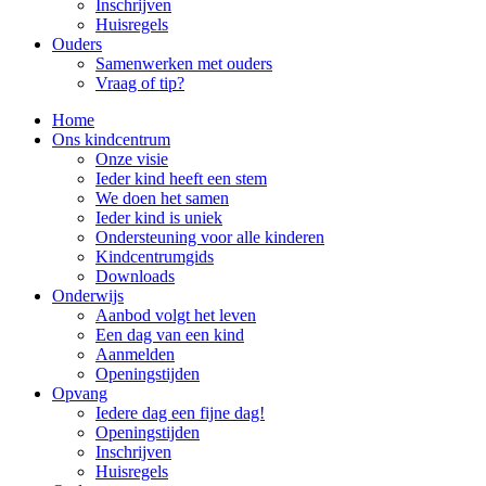
Inschrijven
Huisregels
Ouders
Samenwerken met ouders
Vraag of tip?
Home
Ons kindcentrum
Onze visie
Ieder kind heeft een stem
We doen het samen
Ieder kind is uniek
Ondersteuning voor alle kinderen
Kindcentrumgids
Downloads
Onderwijs
Aanbod volgt het leven
Een dag van een kind
Aanmelden
Openingstijden
Opvang
Iedere dag een fijne dag!
Openingstijden
Inschrijven
Huisregels