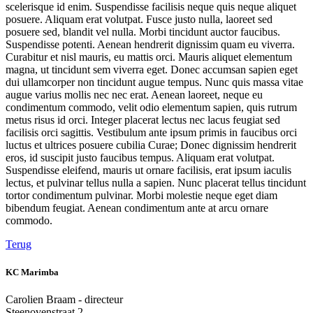
scelerisque id enim. Suspendisse facilisis neque quis neque aliquet
posuere. Aliquam erat volutpat. Fusce justo nulla, laoreet sed
posuere sed, blandit vel nulla. Morbi tincidunt auctor faucibus.
Suspendisse potenti. Aenean hendrerit dignissim quam eu viverra.
Curabitur et nisl mauris, eu mattis orci. Mauris aliquet elementum
magna, ut tincidunt sem viverra eget. Donec accumsan sapien eget
dui ullamcorper non tincidunt augue tempus. Nunc quis massa vitae
augue varius mollis nec nec erat. Aenean laoreet, neque eu
condimentum commodo, velit odio elementum sapien, quis rutrum
metus risus id orci. Integer placerat lectus nec lacus feugiat sed
facilisis orci sagittis. Vestibulum ante ipsum primis in faucibus orci
luctus et ultrices posuere cubilia Curae; Donec dignissim hendrerit
eros, id suscipit justo faucibus tempus. Aliquam erat volutpat.
Suspendisse eleifend, mauris ut ornare facilisis, erat ipsum iaculis
lectus, et pulvinar tellus nulla a sapien. Nunc placerat tellus tincidunt
tortor condimentum pulvinar. Morbi molestie neque eget diam
bibendum feugiat. Aenean condimentum ante at arcu ornare
commodo.
Terug
KC Marimba
Carolien Braam - directeur
Steenovenstraat 2