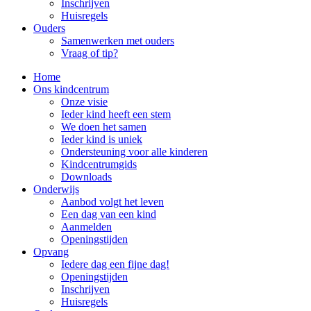
Inschrijven
Huisregels
Ouders
Samenwerken met ouders
Vraag of tip?
Home
Ons kindcentrum
Onze visie
Ieder kind heeft een stem
We doen het samen
Ieder kind is uniek
Ondersteuning voor alle kinderen
Kindcentrumgids
Downloads
Onderwijs
Aanbod volgt het leven
Een dag van een kind
Aanmelden
Openingstijden
Opvang
Iedere dag een fijne dag!
Openingstijden
Inschrijven
Huisregels